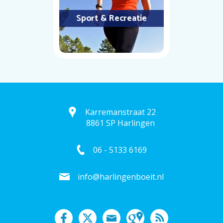
Sport & Recreatie
Karremanstraat 22
8861 SP Harlingen
06 - 5133 6169
info@harlingenboeit.nl