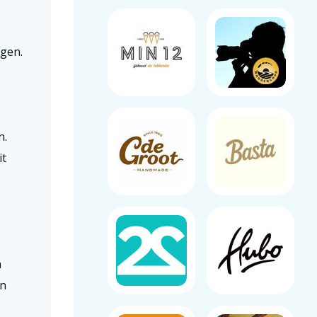
gen.
n.
it
n
en