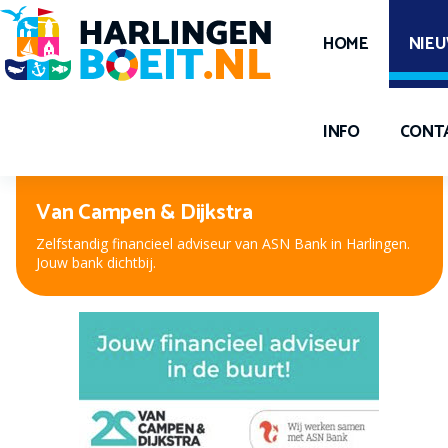
HOME
NIE
INFO
CONT
Peter Kuiper, voor oog en oor
Nieuwe bril, contactlenzen of hooroplossing? Bij Peter
Kuiper, dé opticien en audicien bent u aan het juiste adres.