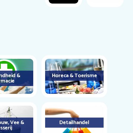
ndheid &
Horeca & Toerisme
rmacie
uw, Vee &
Detailhandel
sserij