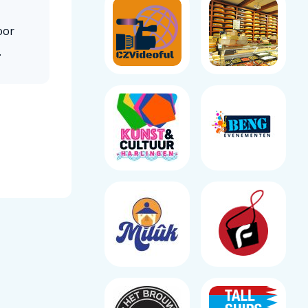
oor
.