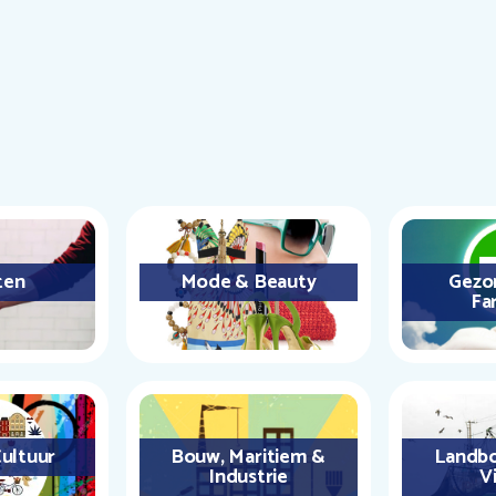
ten
Mode & Beauty
Gezo
Fa
ultuur
Bouw, Maritiem &
Landbo
Industrie
Vi