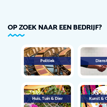
OP ZOEK NAAR EEN BEDRIJF?
Politiek
Diens
Huis, Tuin & Dier
Kunst & C