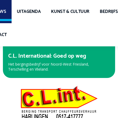
UWS
UITAGENDA
KUNST & CULTUUR
BEDRIJF
ACT
Expert Harlingen
Bekijk de nieuwe folder met de beste aanbiedingen!