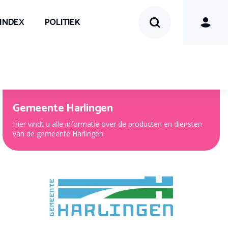
SINDEX
POLITIEK
Gemeente Harlingen
Hier vindt u alle informatie over de producten en diensten
van de gemeente Harlingen.