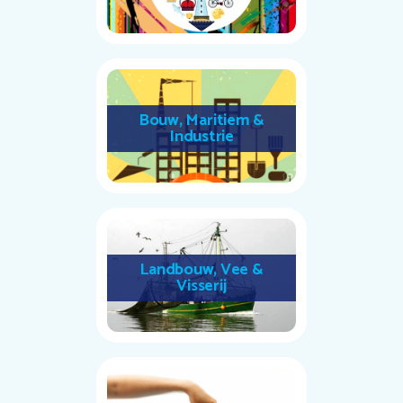
Bouw, Maritiem &
Industrie
Landbouw, Vee &
Visserij