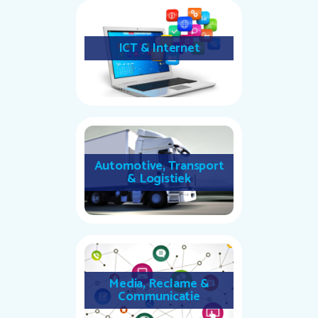
ICT & Internet
Automotive, Transport
& Logistiek
Media, Reclame &
Communicatie