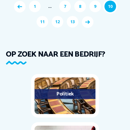
1
...
7
8
9
10
11
12
13
OP ZOEK NAAR EEN BEDRIJF?
Politiek