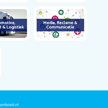
motive,
Media, Reclame &
t & Logistiek
Communicatie
enboeit.nl