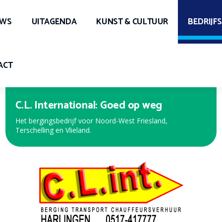
UWS
UITAGENDA
KUNST & CULTUUR
BEDRIJF
ACT
C.L. International: Goed op weg
Expert Harlingen
Het bergingsbedrijf voor Noord-West Friesland,
Bekijk de nieuwe folder met de beste aanbiedingen!
Terschelling en Vlieland.