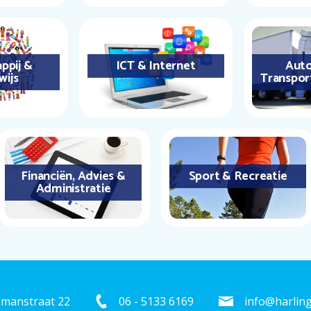
ppij &
ICT & Internet
Auto
wijs
Transpor
Financiën, Advies &
Sport & Recreatie
Administratie
emanstraat 22
06 - 5133 6169
info@harling