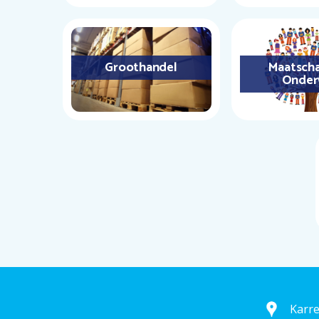
Groothandel
Maatscha
Onder
Karr