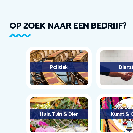
OP ZOEK NAAR EEN BEDRIJF?
Politiek
Diens
Huis, Tuin & Dier
Kunst & C