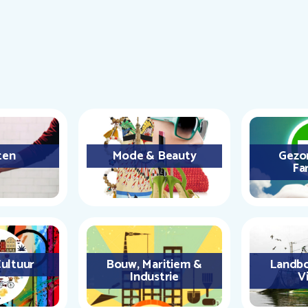
ten
Mode & Beauty
Gezo
Fa
ultuur
Bouw, Maritiem &
Landbo
Industrie
Vi