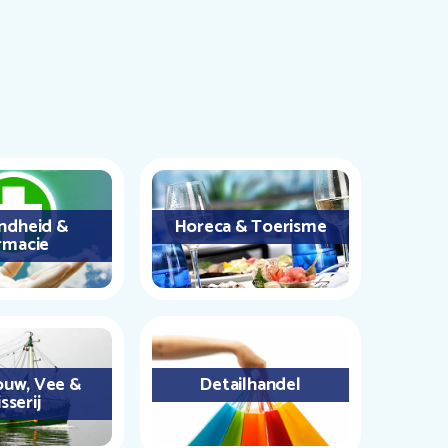
ndheid &
Horeca & Toerisme
rmacie
uw, Vee &
Detailhandel
sserij