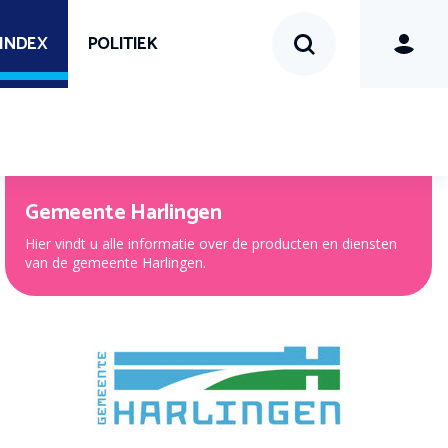
SINDEX
POLITIEK
Gemeente Harlingen
Hier vindt u alle informatie over de producten en diensten
van de gemeente Harlingen.