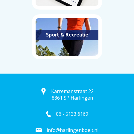
Sport & Recreatie
Karremanstraat 22
8861 SP Harlingen
06 - 5133 6169
info@harlingenboeit.nl