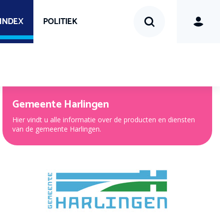
SINDEX
POLITIEK
Gemeente Harlingen
Hier vindt u alle informatie over de producten en diensten
van de gemeente Harlingen.