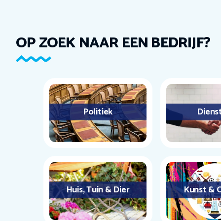
OP ZOEK NAAR EEN BEDRIJF?
Politiek
Diens
Huis, Tuin & Dier
Kunst & C