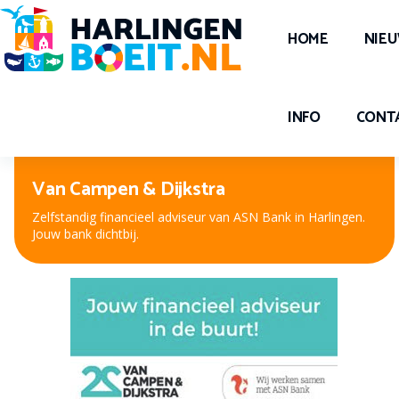
HOME
NIE
INFO
CONT
Van Campen & Dijkstra
Zelfstandig financieel adviseur van ASN Bank in Harlingen.
Jouw bank dichtbij.