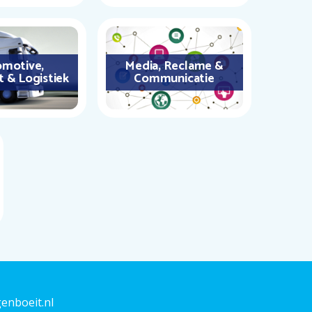
motive,
Media, Reclame &
t & Logistiek
Communicatie
enboeit.nl