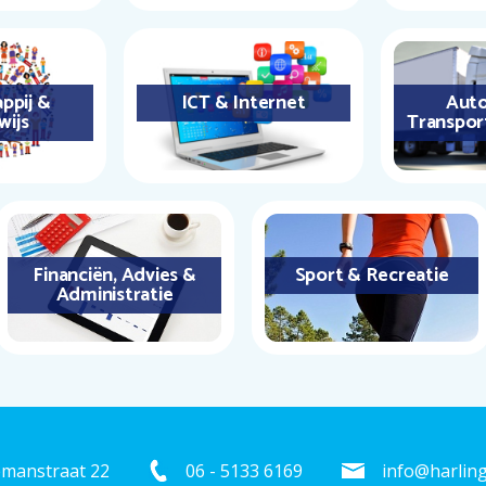
ppij &
ICT & Internet
Auto
wijs
Transpor
Financiën, Advies &
Sport & Recreatie
Administratie
emanstraat 22
06 - 5133 6169
info@harling