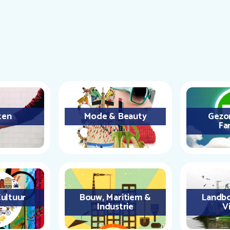
ten
Mode & Beauty
Gezo
Fa
ultuur
Bouw, Maritiem &
Landbo
Industrie
Vi