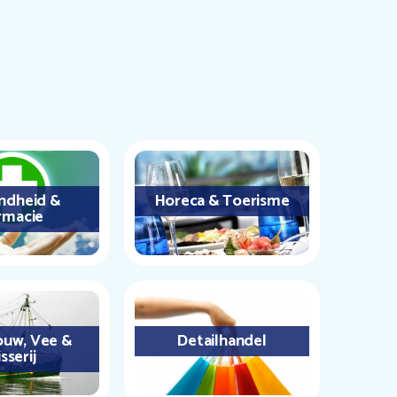
ndheid &
Horeca & Toerisme
rmacie
uw, Vee &
Detailhandel
sserij