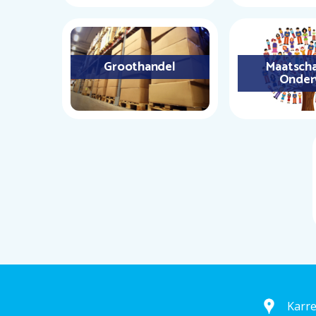
Groothandel
Maatscha
Onder
Karr