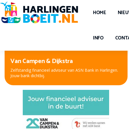
HOME
NIE
INFO
CONT
Van Campen & Dijkstra
Zelfstandig financieel adviseur van ASN Bank in Harlingen.
Jouw bank dichtbij.