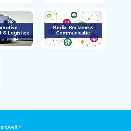
motive,
Media, Reclame &
t & Logistiek
Communicatie
enboeit.nl