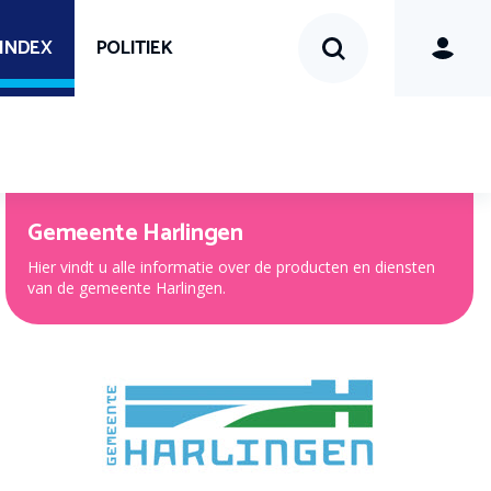
SINDEX
POLITIEK
Gemeente Harlingen
Hier vindt u alle informatie over de producten en diensten
van de gemeente Harlingen.