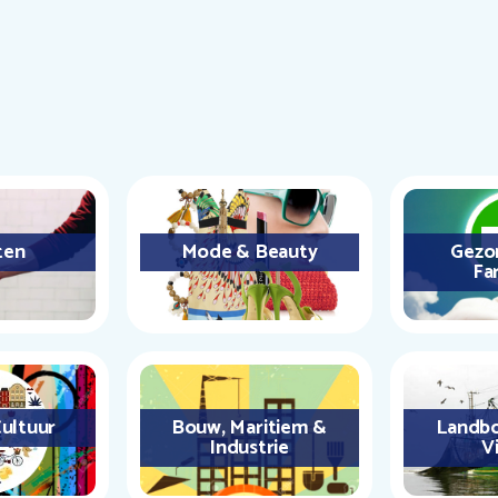
ten
Mode & Beauty
Gezo
Fa
ultuur
Bouw, Maritiem &
Landbo
Industrie
Vi