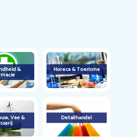
ndheid &
Horeca & Toerisme
rmacie
uw, Vee &
Detailhandel
sserij