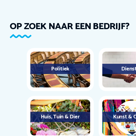
OP ZOEK NAAR EEN BEDRIJF?
Politiek
Diens
Huis, Tuin & Dier
Kunst & C