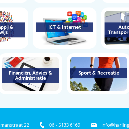
ppij &
ICT & Internet
Auto
wijs
Transpor
Financiën, Advies &
Sport & Recreatie
Administratie
emanstraat 22
06 - 5133 6169
info@harling