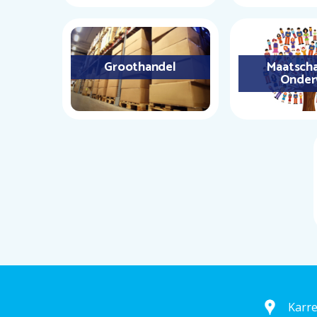
Groothandel
Maatscha
Onder
Karr