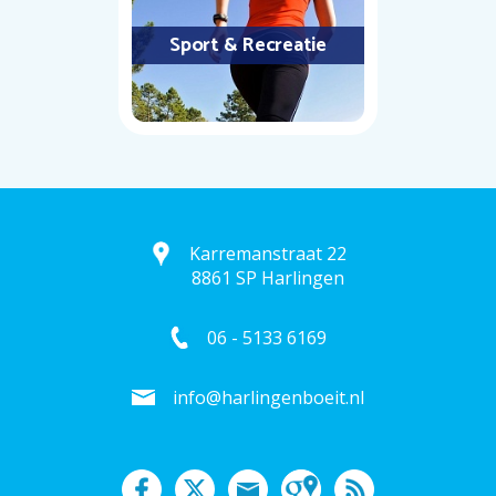
Sport & Recreatie
Karremanstraat 22
8861 SP Harlingen
06 - 5133 6169
info@harlingenboeit.nl