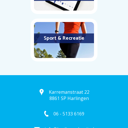
Sport & Recreatie
Karremanstraat 22
8861 SP Harlingen
06 - 5133 6169