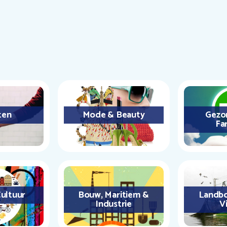
ten
Mode & Beauty
Gezo
Fa
ultuur
Bouw, Maritiem &
Landbo
Industrie
Vi