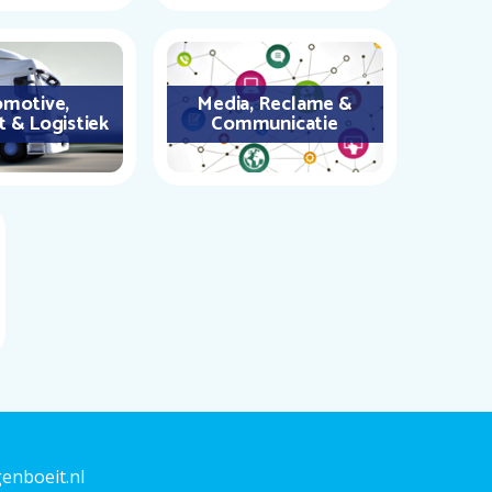
motive,
Media, Reclame &
t & Logistiek
Communicatie
enboeit.nl