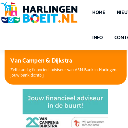
HOME
NIE
INFO
CONT
Van Campen & Dijkstra
Zelfstandig financieel adviseur van ASN Bank in Harlingen.
Jouw bank dichtbij.