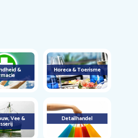
ndheid &
Horeca & Toerisme
rmacie
uw, Vee &
Detailhandel
sserij