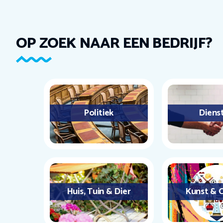
OP ZOEK NAAR EEN BEDRIJF?
Politiek
Diens
Huis, Tuin & Dier
Kunst & C