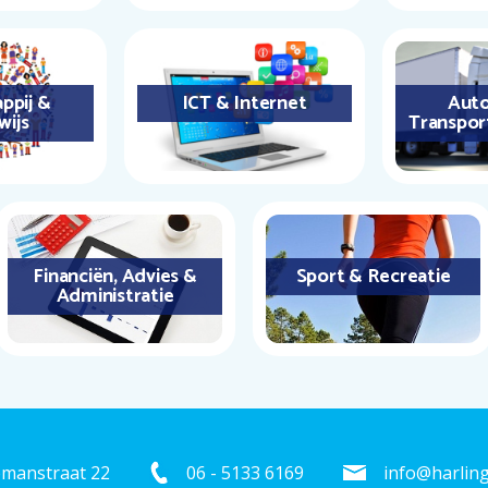
ppij &
ICT & Internet
Auto
wijs
Transpor
Financiën, Advies &
Sport & Recreatie
Administratie
emanstraat 22
06 - 5133 6169
info@harling