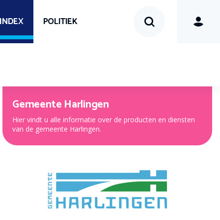
SINDEX
POLITIEK
Gemeente Harlingen
Hier vindt u alle informatie over de producten en diensten
van de gemeente Harlingen.