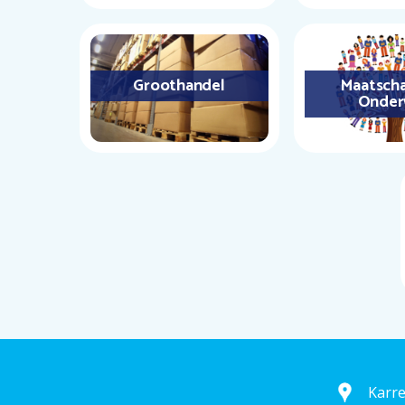
Groothandel
Maatscha
Onder
Karr