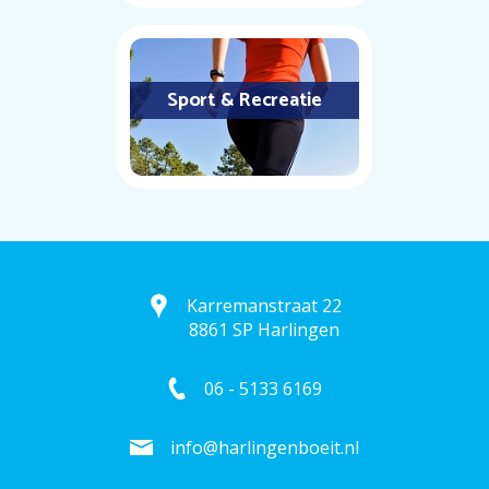
Sport & Recreatie
Karremanstraat 22
8861 SP Harlingen
06 - 5133 6169
info@harlingenboeit.nl