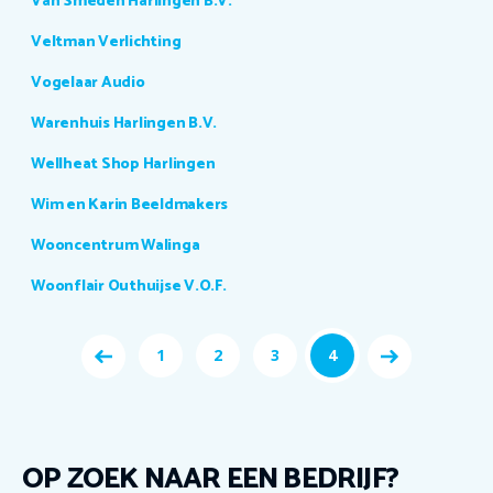
Van Smeden Harlingen B.V.
Veltman Verlichting
Vogelaar Audio
Warenhuis Harlingen B.V.
Wellheat Shop Harlingen
Wim en Karin Beeldmakers
Wooncentrum Walinga
Woonflair Outhuijse V.O.F.
1
2
3
4
OP ZOEK NAAR EEN BEDRIJF?