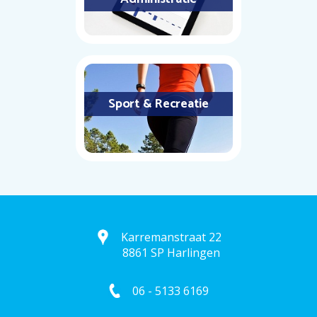
Sport & Recreatie
Karremanstraat 22
8861 SP Harlingen
06 - 5133 6169