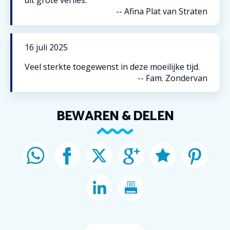
dit grote verlies.
--
Afina Plat van Straten
16
juli
2025
Veel sterkte toegewenst in deze moeilijke tijd.
--
Fam. Zondervan
BEWAREN & DELEN