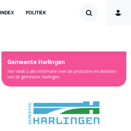
SINDEX
POLITIEK
Gemeente Harlingen
Hier vindt u alle informatie over de producten en diensten
van de gemeente Harlingen.