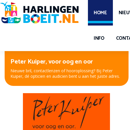
HOME
NIE
INFO
CONT
Peter Kuiper, voor oog en oor
Nieuwe bril, contactlenzen of hooroplossing? Bij Peter
Kuiper, dé opticien en audicien bent u aan het juiste adres.