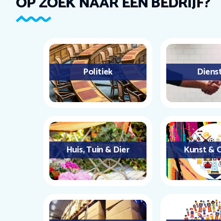
OP ZOEK NAAR EEN BEDRIJF?
Politiek
Diens
Huis, Tuin & Dier
Kunst & C