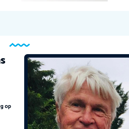
as
rg op