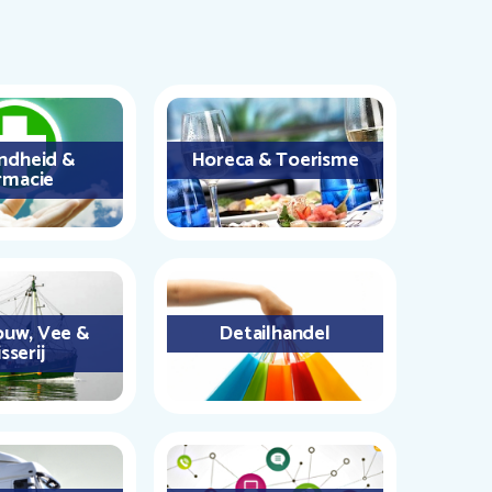
ndheid &
Horeca & Toerisme
rmacie
uw, Vee &
Detailhandel
sserij