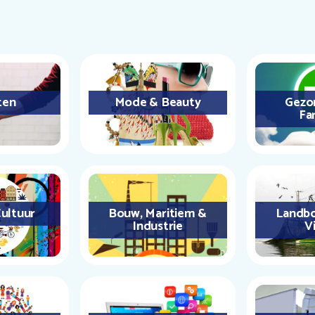
ten
Mode & Beauty
Gezo
Fa
ultuur
Bouw, Maritiem &
Landbo
Industrie
Vi