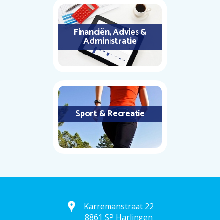
Financiën, Advies &
Administratie
Sport & Recreatie
Karremanstraat 22
8861 SP Harlingen