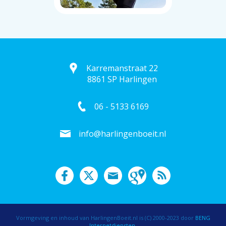
Karremanstraat 22
8861 SP Harlingen
06 - 5133 6169
info@harlingenboeit.nl
Vormgeving en inhoud van HarlingenBoeit.nl is (C) 2000-2023 door
BENG
Internetdiensten
.