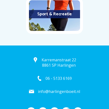
Sport & Recreatie
Karremanstraat 22
8861 SP Harlingen
06 - 5133 6169
info@harlingenboeit.nl