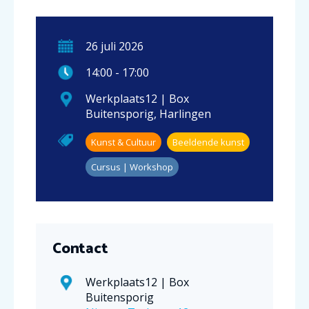
26
juli
2026
14:00
-
17:00
Werkplaats12 | Box
Buitensporig
,
Harlingen
Kunst & Cultuur
Beeldende kunst
Cursus | Workshop
Contact
Werkplaats12 | Box
Buitensporig