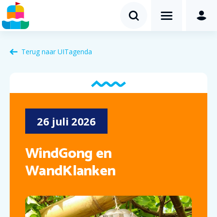
Terug naar
UITagenda
26
juli
2026
WindGong en
WandKlanken