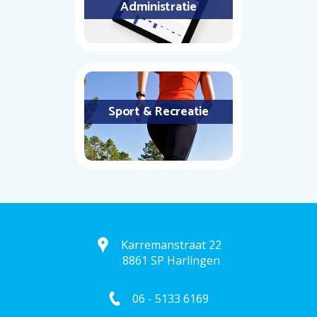
Administratie
Sport & Recreatie
Karremanstraat 22
8861 SP Harlingen
06 - 5133 6169