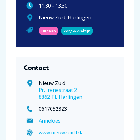
11:30
-
13:30
Nieuw Zuid
,
Harlingen
Uitgaan
Zorg & Welzijn
Contact
Nieuw Zuid
Pr. Irenestraat 2
8862 TL Harlingen
0617052323
Anneloes
www.nieuwzuid.frl/