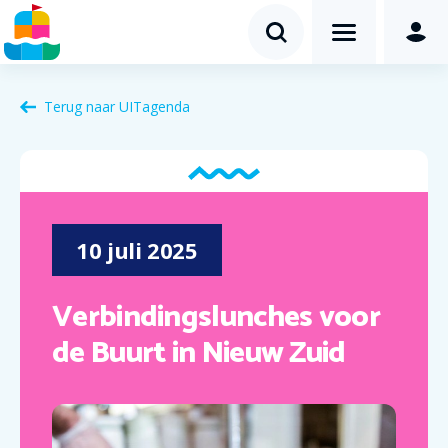
Terug naar
UITagenda
10
juli
2025
Verbindingslunches voor
de Buurt in Nieuw Zuid