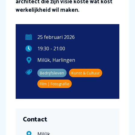
architect die zijn visie koste wat kost
werkelijkheid wil maken.
25
februari
2026
19:30
-
21:00
Milûk
,
Harlingen
Bedrijfsleven
Kunst & Cultuur
Film | Fotografie
Contact
Milûk