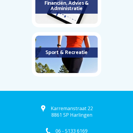
Financiën, Advies &
Administratie
Sport & Recreatie
Karremanstraat 22
8861 SP Harlingen
06 - 5133 6169