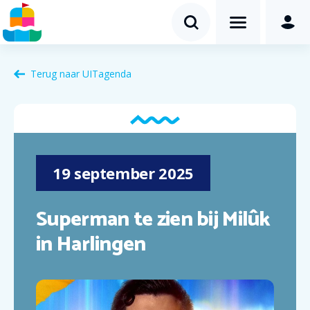
Terug naar
UITagenda
19
september
2025
Superman te zien bij Milûk
in Harlingen