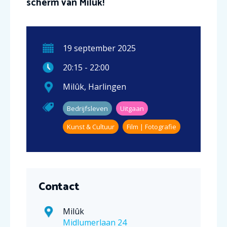
scherm van Milûk!
19
september
2025
20:15
-
22:00
Milûk
,
Harlingen
Bedrijfsleven
Uitgaan
Kunst & Cultuur
Film | Fotografie
Contact
Milûk
Midlumerlaan 24