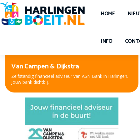
HOME
NIE
INFO
CONT
Peter Kuiper, voor oog en oor
Nieuwe bril, contactlenzen of hooroplossing? Bij Peter
Kuiper, dé opticien en audicien bent u aan het juiste adres.