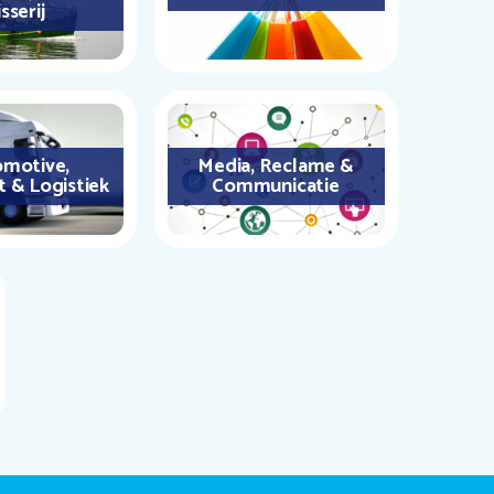
sserij
motive,
Media, Reclame &
t & Logistiek
Communicatie