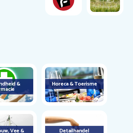
ndheid &
Horeca & Toerisme
rmacie
uw, Vee &
Detailhandel