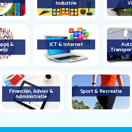
Industrie
Vi
ppij &
ICT & Internet
Auto
wijs
Transpor
Financiën, Advies &
Sport & Recreatie
Administratie