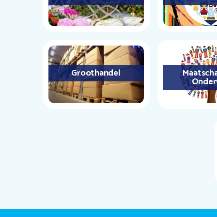
Groothandel
Maatscha
Onder