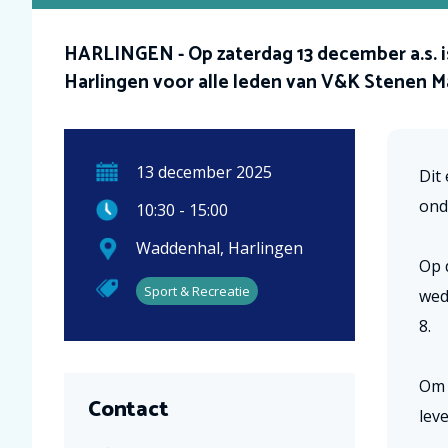
HARLINGEN - Op zaterdag 13 december a.s. is
Harlingen voor alle leden van V&K Stenen M
13
december
2025
Dit
ond
10:30
-
15:00
Waddenhal
,
Harlingen
Op 
Sport & Recreatie
wed
8.
Om 
Contact
leve