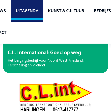
UWS
UITAGENDA
KUNST & CULTUUR
BEDRIJF
ACT
Expert Harlingen
Bekijk de nieuwe folder met de beste aanbiedingen!