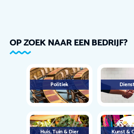
OP ZOEK NAAR EEN BEDRIJF?
Politiek
Diens
Huis, Tuin & Dier
Kunst & C