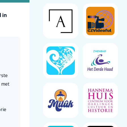
 in
rste
n met
rie