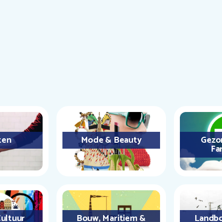
ten
Mode & Beauty
Gezo
Fa
ultuur
Bouw, Maritiem &
Landbo