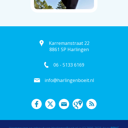
Karremanstraat 22
8861 SP Harlingen
06 - 5133 6169
info@harlingenboeit.nl
Vormgeving en inhoud van HarlingenBoeit.nl is (C) 2000-2023 door
BENG