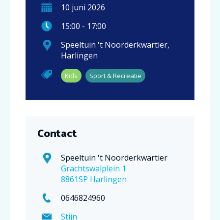
10
juni
2026
15:00
-
17:00
Speeltuin 't Noorderkwartier
,
Harlingen
Kids
Sport & Recreatie
Contact
Speeltuin 't Noorderkwartier
Grachtswalplein 1
8861SP Harlingen
0646824960
Stijn