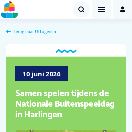
Terug naar
UITagenda
10
juni
2026
Samen spelen tijdens de
Nationale Buitenspeeldag
in Harlingen