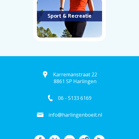
Sport & Recreatie
Karremanstraat 22
8861 SP Harlingen
06 - 5133 6169
info@harlingenboeit.nl