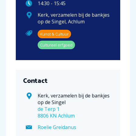
14:30
-
15:45
Kerk, verzamelen bij de bankjes
op de Singel
,
Achlum
Kunst & Cultuur
Cultureel erfgoed
Contact
Kerk, verzamelen bij de bankjes
op de Singel
de Terp 1
8806 KN Achlum
Roelie Greidanus