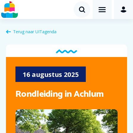
Terug naar
UITagenda
16
augustus
2025
Rondleiding in Achlum