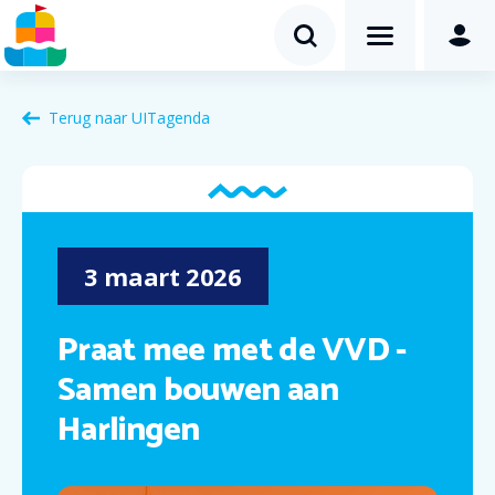
Terug naar
UITagenda
3
maart
2026
Praat mee met de VVD -
Samen bouwen aan
Harlingen