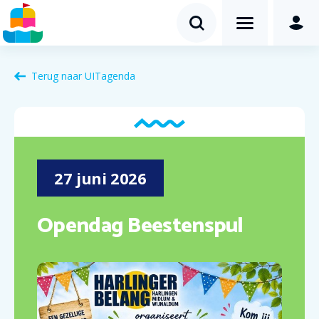
Terug naar
UITagenda
27
juni
2026
Opendag Beestenspul