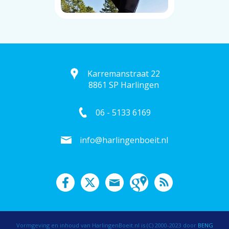
Karremanstraat 22
8861 SP Harlingen
06 - 5133 6169
info@harlingenboeit.nl
Vormgeving en inhoud van HarlingenBoeit.nl is (C) 2000-2023 door
BENG