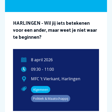
HARLINGEN - Wil jij iets betekenen
voor een ander, maar weet je niet waar
te beginnen?
8
april
2026
09:30
-
11:00
MFC ’t Vierkant
,
Harlingen
Algemeen
Politiek & Maatschappij