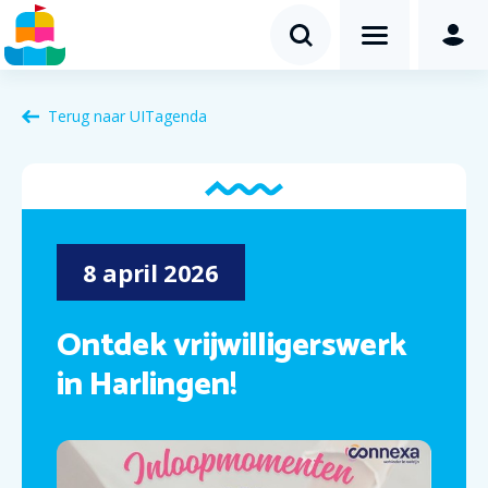
Terug naar
UITagenda
8
april
2026
Ontdek vrijwilligerswerk
in Harlingen!