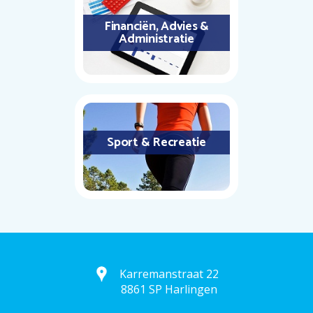
Financiën, Advies &
Administratie
Sport & Recreatie
Karremanstraat 22
8861 SP Harlingen