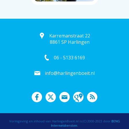
Karremanstraat 22
8861 SP Harlingen
06 - 5133 6169
info@harlingenboeit.nl
Vormgeving en inhoud van HarlingenBoeit.nl is (C) 2000-2023 door
BENG
Internetdiensten
.