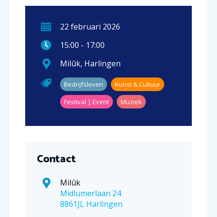
22
februari
2026
15:00
-
17:00
Milûk
,
Harlingen
Bedrijfsleven
Kunst & Cultuur
Festival | Event
Muziek
Contact
Milûk
Midlumerlaan 24
8861JL Harlingen