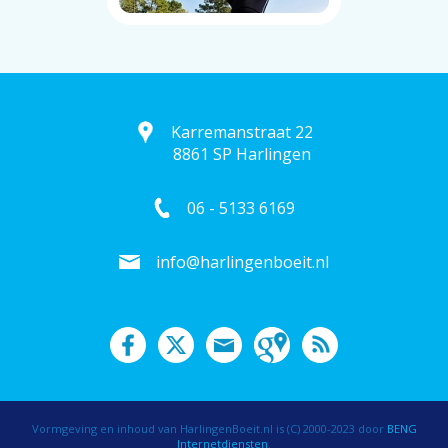
Karremanstraat 22
8861 SP Harlingen
06 - 5133 6169
info@harlingenboeit.nl
Vormgeving en inhoud van HarlingenBoeit.nl is (C) 2000-2023 door
BENG
Internetdiensten
.