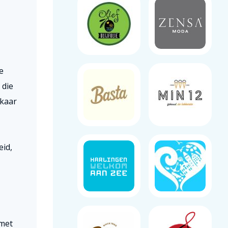
e
 die
lkaar
eid,
 met