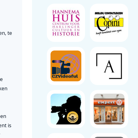
en, te
ge
ken
een
nt is
r