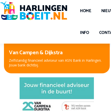
HOME
NIE
INFO
CONT
Peter Kuiper, voor oog en oor
Nieuwe bril, contactlenzen of hooroplossing? Bij Peter
Kuiper, dé opticien en audicien bent u aan het juiste adres.