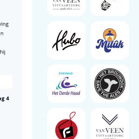
ving
en
hij
ag 4