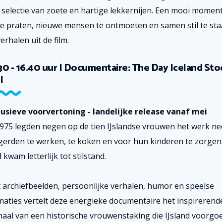
 selectie van zoete en hartige lekkernijen. Een mooi momen
te praten, nieuwe mensen te ontmoeten en samen stil te sta
erhalen uit de film.
30 - 16.40 uur | Documentaire: The Day Iceland St
l
lusieve voorvertoning - landelijke release vanaf mei
1975 legden negen op de tien IJslandse vrouwen het werk ne
gerden te werken, te koken en voor hun kinderen te zorgen
 kwam letterlijk tot stilstand.
 archiefbeelden, persoonlijke verhalen, humor en speelse
maties vertelt deze energieke documentaire het inspirerend
haal van een historische vrouwenstaking die IJsland voorgo