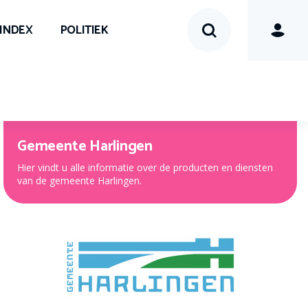
SINDEX
POLITIEK
Gemeente Harlingen
Hier vindt u alle informatie over de producten en diensten
van de gemeente Harlingen.