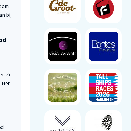
t om
an bij
ood
er. Ze
. Het
e
ed