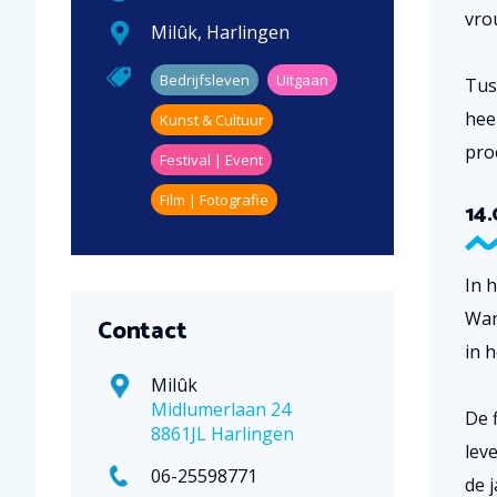
vro
Milûk
,
Harlingen
Bedrijfsleven
Uitgaan
Tus
heer
Kunst & Cultuur
pro
Festival | Event
Film | Fotografie
14.
In 
Wan
Contact
in h
Milûk
Midlumerlaan 24
De 
8861JL Harlingen
lev
06-25598771
de 