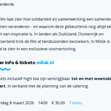
anderde.
film laat zien hoe solidariteit en samenwerking een samenle
nen veranderen - en waarom deze gebeurtenis nog altijd e
 van inspiratie is. In landen als Duitsland, Oostenrijk en
serland trok de film al tienduizenden bezoekers. In Milûk is 
l te zien in een exclusieve voorvertoning.
r info & tickets:
miluk.nl
kets
inclusief high tea
zijn verkrijgbaar
tot en met woensd
art
, in verband met de planning van de catering.
ndag 8 maart 2026
14:00
€ 30,00
Tickets