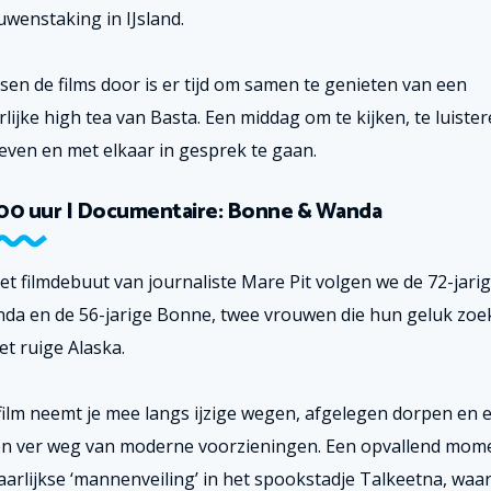
uwenstaking in IJsland.
sen de films door is er tijd om samen te genieten van een
lijke high tea van Basta. Een middag om te kijken, te luister
even en met elkaar in gesprek te gaan.
00 uur | Documentaire: Bonne & Wanda
het filmdebuut van journaliste Mare Pit volgen we de 72-jari
da en de 56-jarige Bonne, twee vrouwen die hun geluk zoe
et ruige Alaska.
film neemt je mee langs ijzige wegen, afgelegen dorpen en 
en ver weg van moderne voorzieningen. Een opvallend mome
jaarlijkse ‘mannenveiling’ in het spookstadje Talkeetna, waa