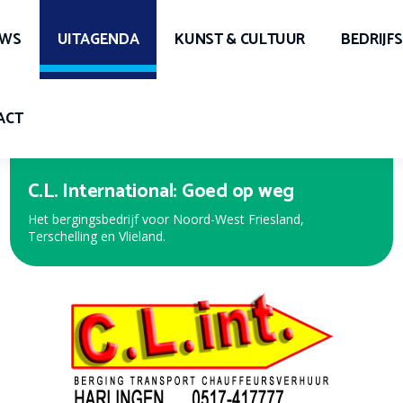
UWS
UITAGENDA
KUNST & CULTUUR
BEDRIJF
ACT
Expert Harlingen
Bekijk de nieuwe folder met de beste aanbiedingen!