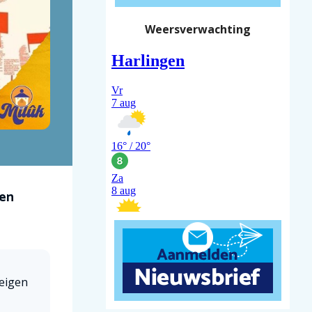
Weersverwachting
een
eigen