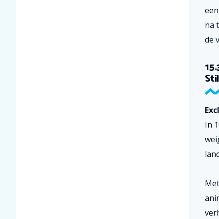
een
na 
de v
15.
Stil
Exc
In 
wei
land
Met
ani
ver