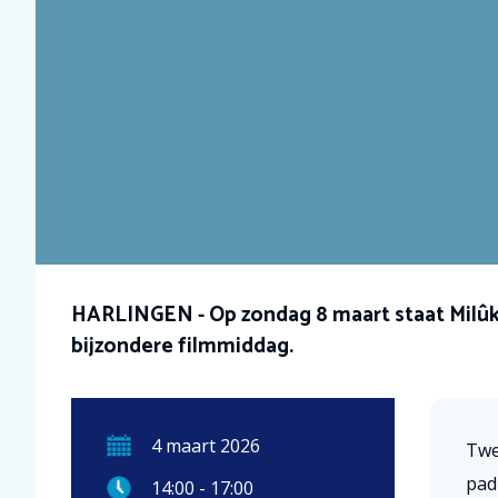
HARLINGEN - Op zondag 8 maart staat Milûk
bijzondere filmmiddag.
4
maart
2026
Twe
pad
14:00
-
17:00