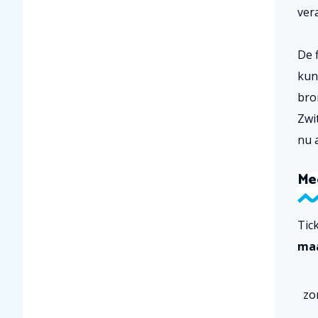
ver
De 
kun
bron
Zwit
nu a
Mee
Tic
ma
zo