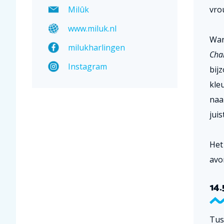
Milûk
vro
www.miluk.nl
Wan
milukharlingen
Char
Instagram
bij
kle
naa
jui
Het
avo
14.
Tus