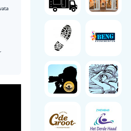
vata
r