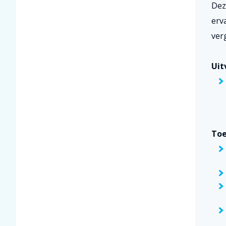
Dez
erv
ver
Uit
To