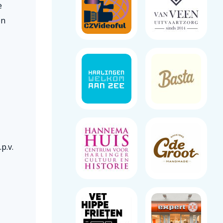
e
en
p.v.