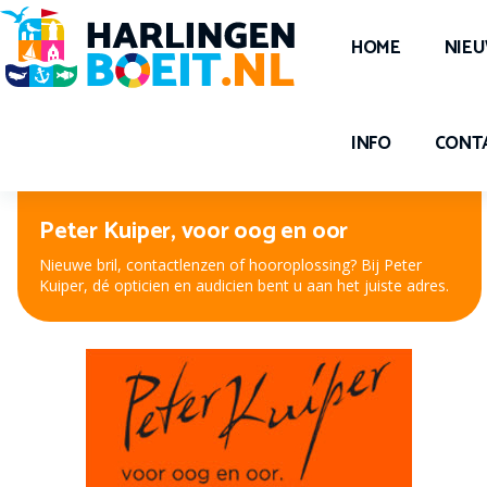
HOME
NIE
INFO
CONT
Peter Kuiper, voor oog en oor
Nieuwe bril, contactlenzen of hooroplossing? Bij Peter
Kuiper, dé opticien en audicien bent u aan het juiste adres.