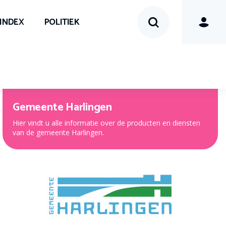
SINDEX
POLITIEK
Gemeente Harlingen
Hier vindt u alle informatie over de producten en diensten
van de gemeente Harlingen.