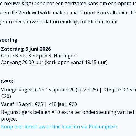
e nieuwe
King Lear
biedt een zeldzame kans om een opera t
aren die Verdi wél wilde maken, maar nooit kon voltooien. E
geten meesterwerk dat nu eindelijk tot klinken komt.
voering
Zaterdag 6 juni 2026
Grote Kerk, Kerkpad 3, Harlingen
Aanvang 20.00 uur (kerk open vanaf 19.15 uur)
egang
Vroege vogels (t/m 15 april): €20 (i.p.v. €25) | <18 jaar: €15 (i.
€20)
Vanaf 15 april: €25 | <18 jaar: €20
Begunstigers betalen €10 extra ter ondersteuning van het
project
Koop hier direct uw online kaarten via Podiumplein