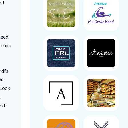
rd
leed
 ruim
di’s
de
 Loek
t
sch