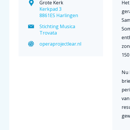
Grote Kerk
Het
Kerkpad 3
ger
8861ES Harlingen
Sam
Stichting Musica
Som
Trovata
ent
operaprojectlear.nl
zon
150 
Nu 
brie
per
van
res
gewo