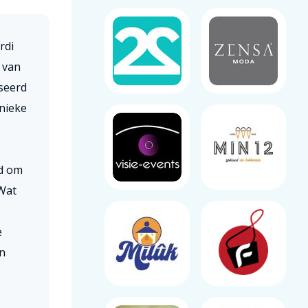
rdi
 van
aseerd
nieke
jd om
Wat
e
n