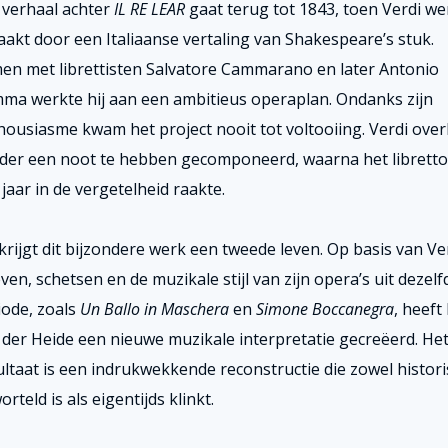
 verhaal achter
IL RE LEAR
gaat terug tot 1843, toen Verdi we
aakt door een Italiaanse vertaling van Shakespeare’s stuk.
en met librettisten Salvatore Cammarano en later Antonio
ma werkte hij aan een ambitieus operaplan.
Ondanks zijn
housiasme kwam het project nooit tot voltooiing. Verdi over
der een noot te hebben gecomponeerd, waarna het libretto
jaar in de vergetelheid raakte.
krijgt dit bijzondere werk een tweede leven. Op basis van Ver
ven, schetsen en de muzikale stijl van zijn opera’s uit dezelf
iode, zoals
Un Ballo in Maschera
en
Simone Boccanegra
, heeft
 der Heide een nieuwe muzikale interpretatie gecreëerd. He
ultaat is een indrukwekkende reconstructie die zowel histori
rteld is als eigentijds klinkt.