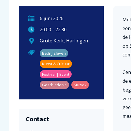
6
juni
2026
Me
een
20:00
-
22:30
de 
Grote Kerk
,
Harlingen
op 
Bedrijfsleven
com
Kunst & Cultuur
Cen
Festival | Event
de 
Geschiedenis
Muziek
beg
verr
gee
maa
Contact