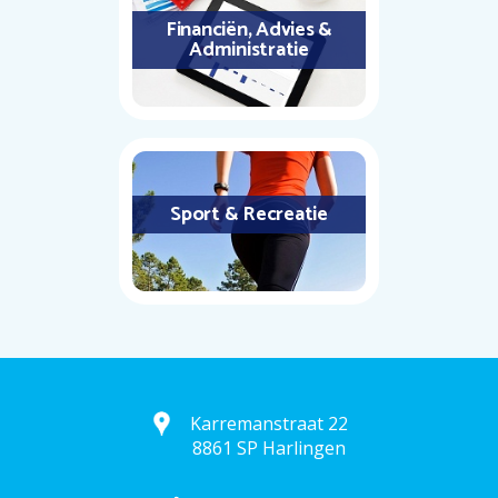
Financiën, Advies &
Administratie
Sport & Recreatie
Karremanstraat 22
8861 SP Harlingen