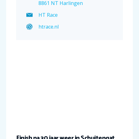
8861 NT Harlingen
HT Race
htrace.nl
Finish na 30 jaar weer in Schuitengat