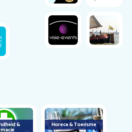
ndheid &
Horeca & Toerisme
rmacie