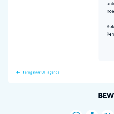
ontd
hoe
Bok
Re
Terug naar
UITagenda
BEW