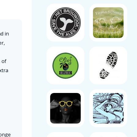
d in
r,
 of
xtra
jonge