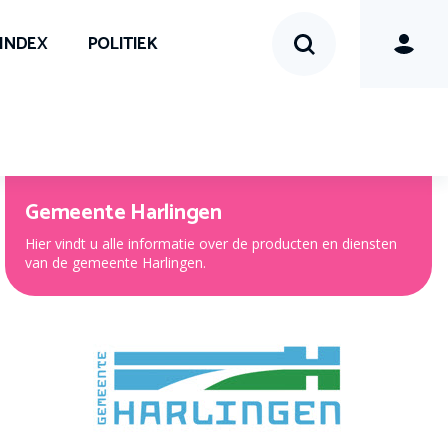
SINDEX
POLITIEK
Gemeente Harlingen
Hier vindt u alle informatie over de producten en diensten
van de gemeente Harlingen.