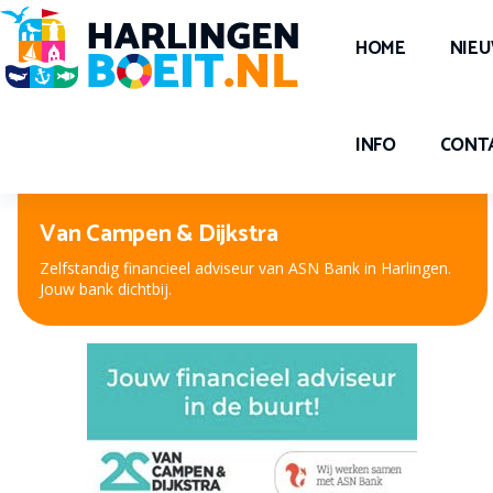
HOME
NIE
INFO
CONT
Peter Kuiper, voor oog en oor
Nieuwe bril, contactlenzen of hooroplossing? Bij Peter
Kuiper, dé opticien en audicien bent u aan het juiste adres.