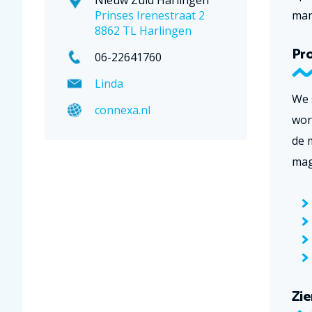
Prinses Irenestraat 2
man
8862 TL Harlingen
Pr
06-22641760
Linda
We 
connexa.nl
wor
de 
ma
Zie