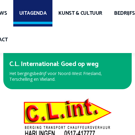
UWS
UITAGENDA
KUNST & CULTUUR
BEDRIJF
ACT
Expert Harlingen
Bekijk de nieuwe folder met de beste aanbiedingen!