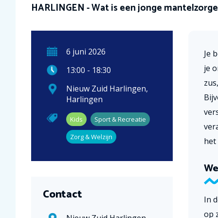
HARLINGEN - Wat is een jonge mantelzorge
6
juni
2026
Je 
je 
13:00
-
18:30
zus
Nieuw Zuid Harlingen
,
Bij
Harlingen
ver
Kids
Sport & Recreatie
ver
Zorg & Welzijn
het
We
Contact
In 
op 
Nieuw Zuid Harlingen