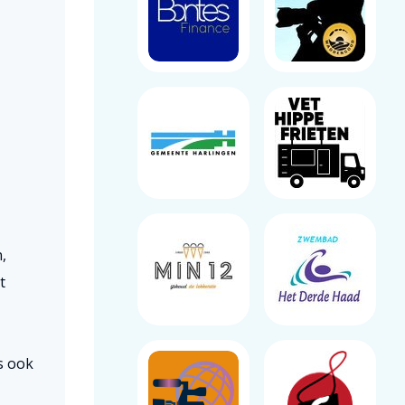
,
t
s ook