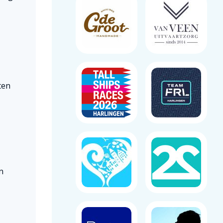
ten
n