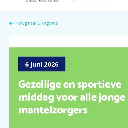
Terug naar
UITagenda
6
juni
2026
Gezellige en sportieve
middag voor alle jonge
mantelzorgers