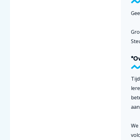
Gee
Gro
Ste
*O
Tij
ler
bet
aan
We 
vol