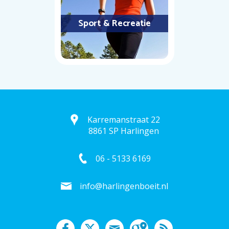
Sport & Recreatie
Karremanstraat 22
8861 SP Harlingen
06 - 5133 6169
info@harlingenboeit.nl