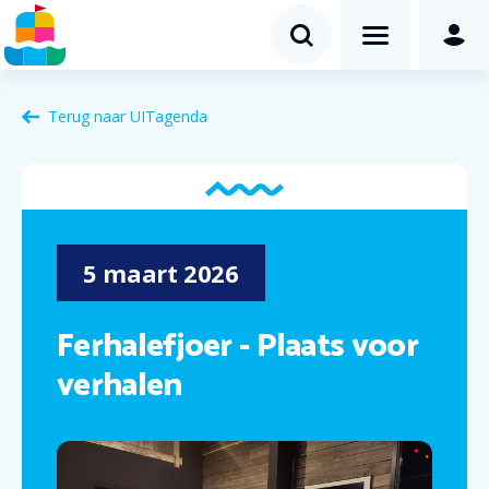
Terug naar
UITagenda
5
maart
2026
Ferhalefjoer - Plaats voor
verhalen