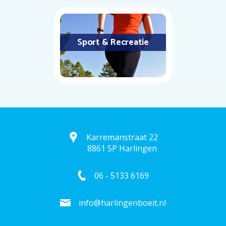
Sport & Recreatie
Karremanstraat 22
8861 SP Harlingen
06 - 5133 6169
info@harlingenboeit.nl