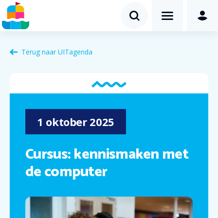
Terug naar
UITagenda
1
oktober
2025
Cursus: kennismaken met
de computer