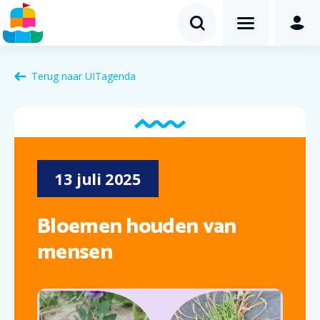
Terug naar
UITagenda
13
juli
2025
Bloemen houden van
mensen