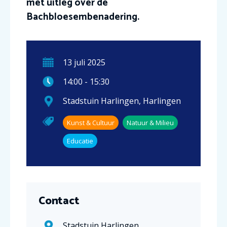
met uitleg over de
Bachbloesembenadering.
13
juli
2025
14:00
-
15:30
Stadstuin Harlingen
,
Harlingen
Kunst & Cultuur
Natuur & Milieu
Educatie
Contact
Stadstuin Harlingen