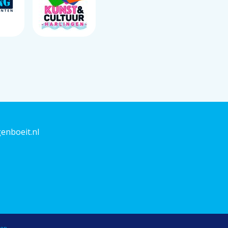
enboeit.nl
ten
.