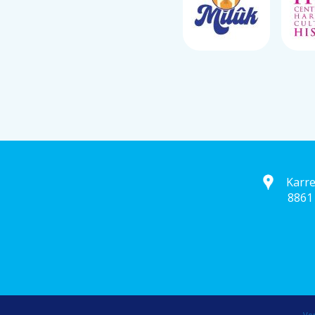
Karr
8861
Vor