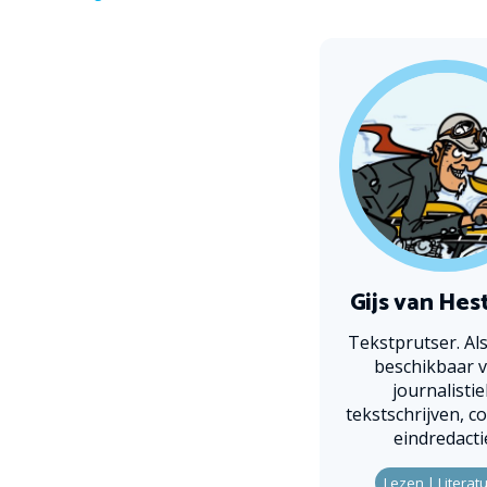
Gijs van Hes
Tekstprutser. Als
beschikbaar 
journalistie
tekstschrijven, co
eindredacti
Lezen | Literat