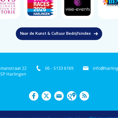
Naar de Kunst & Cultuur Bedrijfsindex
emanstraat 22
06 - 5133 6169
info@harling
 SP Harlingen
mgeving en inhoud van HarlingenBoeit.nl is (C) 2000-2023 door
BENG Internetdiens