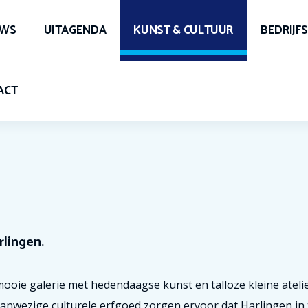
UWS
UITAGENDA
KUNST & CULTUUR
BEDRIJF
ACT
rlingen.
ooie galerie met hedendaagse kunst en talloze kleine atelie
anwezige culturele erfgoed zorgen ervoor dat Harlingen in t