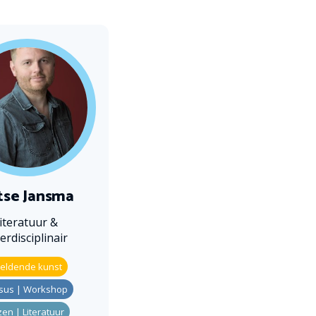
tse Jansma
literatuur &
terdisciplinair
eldende kunst
sus | Workshop
zen | Literatuur