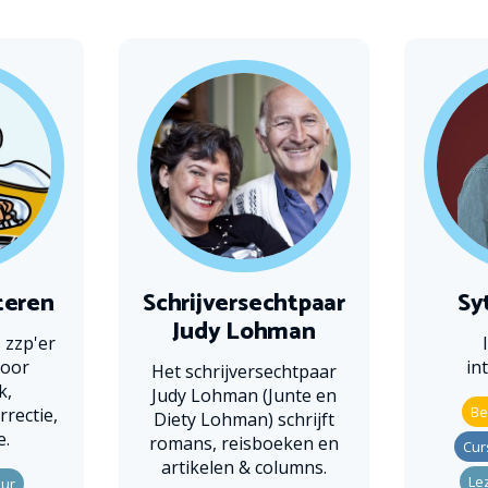
teren
Schrijversechtpaar
Sy
Judy Lohman
 zzp'er
voor
in
Het schrijversechtpaar
k,
Judy Lohman (Junte en
Be
rrectie,
Diety Lohman) schrijft
e.
romans, reisboeken en
Cur
artikelen & columns.
Le
uur