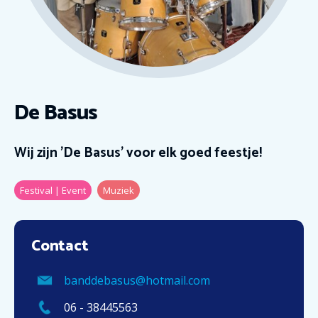
De Basus
Wij zijn 'De Basus' voor elk goed feestje!
Festival | Event
Muziek
Contact
banddebasus@hotmail.com
06 - 38445563