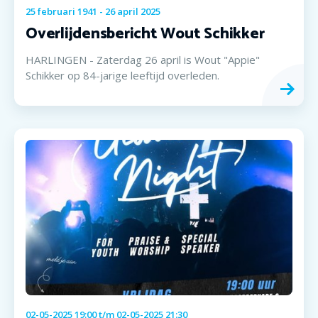
25
februari
1941
-
26
april
2025
Overlijdensbericht Wout Schikker
HARLINGEN - Zaterdag 26 april is Wout "Appie"
Schikker op 84-jarige leeftijd overleden.
02-05-2025 19:00
t/m
02-05-2025 21:30