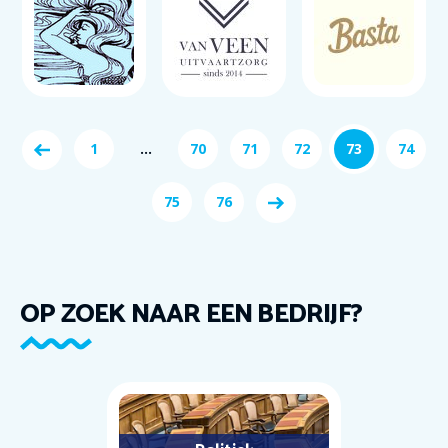
1
...
70
71
72
73
74
75
76
OP ZOEK NAAR EEN BEDRIJF?