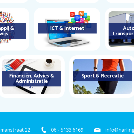
ppij &
ICT & Internet
Auto
wijs
Transpor
Financiën, Advies &
Sport & Recreatie
Administratie
emanstraat 22
06 - 5133 6169
info@harling