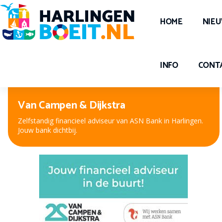
HOME
NIE
INFO
CONT
Van Campen & Dijkstra
Zelfstandig financieel adviseur van ASN Bank in Harlingen.
Jouw bank dichtbij.