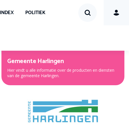
SINDEX
POLITIEK
Gemeente Harlingen
Hier vindt u alle informatie over de producten en diensten
van de gemeente Harlingen.