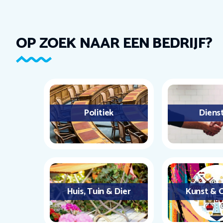
OP ZOEK NAAR EEN BEDRIJF?
Politiek
Diens
Huis, Tuin & Dier
Kunst & C