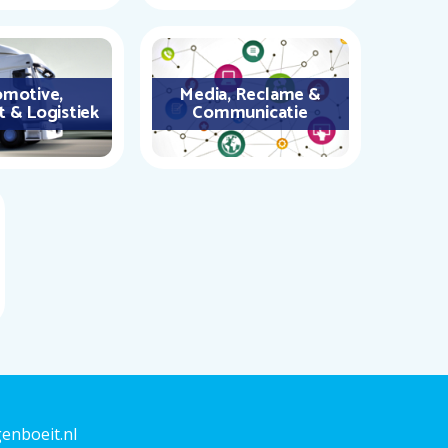
motive,
Media, Reclame &
t & Logistiek
Communicatie
enboeit.nl