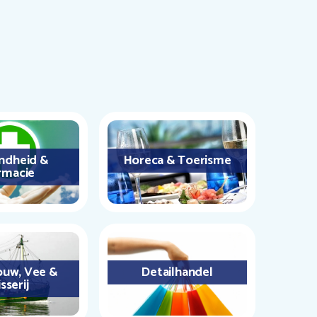
ndheid &
Horeca & Toerisme
rmacie
uw, Vee &
Detailhandel
sserij