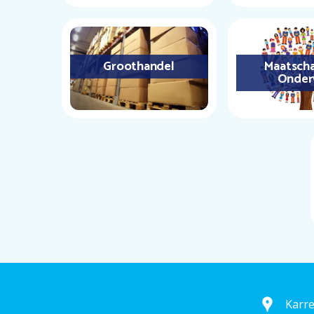
Groothandel
Maatscha
Onder
Karr