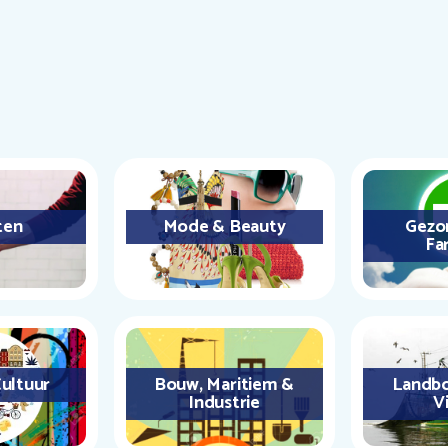
ten
Mode & Beauty
Gezo
Fa
ultuur
Bouw, Maritiem &
Landbo
Industrie
Vi