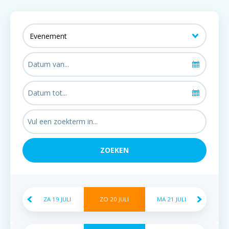
ZA
19
JULI
ZO
20
JULI
MA
21
JULI