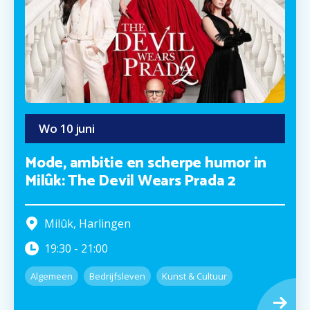
Wo
10
juni
Mode, ambitie en scherpe humor in
Milûk: The Devil Wears Prada 2
Milûk
,
Harlingen
19:30
-
21:00
Algemeen
Bedrijfsleven
Kunst & Cultuur