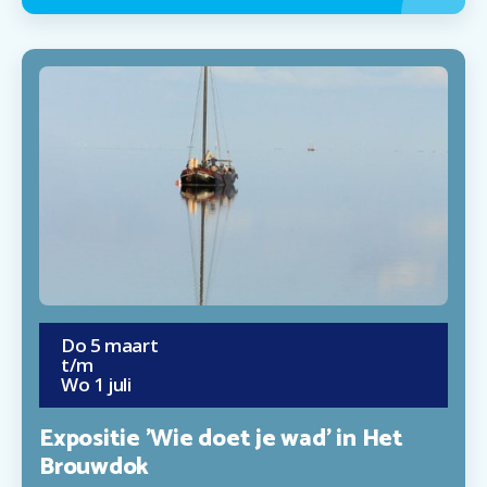
Do
5
maart
t/m
Wo
1
juli
Expositie 'Wie doet je wad' in Het
Brouwdok