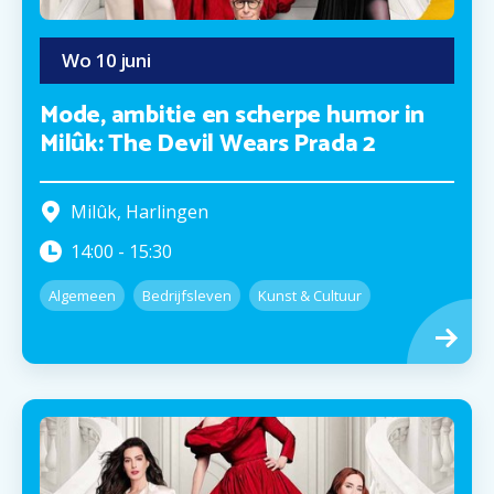
Wo
10
juni
Mode, ambitie en scherpe humor in
Milûk: The Devil Wears Prada 2
Milûk
,
Harlingen
14:00
-
15:30
Algemeen
Bedrijfsleven
Kunst & Cultuur