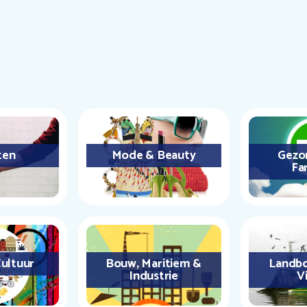
ten
Mode & Beauty
Gezo
Fa
ultuur
Bouw, Maritiem &
Landbo
Industrie
Vi