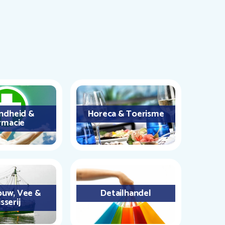
ndheid &
Horeca & Toerisme
rmacie
uw, Vee &
Detailhandel
sserij