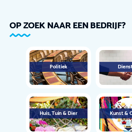
OP ZOEK NAAR EEN BEDRIJF?
Politiek
Diens
Huis, Tuin & Dier
Kunst & C