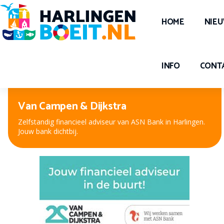
HOME
NIE
INFO
CONT
Van Campen & Dijkstra
Zelfstandig financieel adviseur van ASN Bank in Harlingen.
Jouw bank dichtbij.