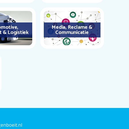
motive,
Media, Reclame &
t & Logistiek
Communicatie
enboeit.nl