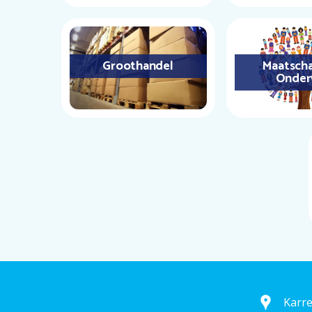
Groothandel
Maatscha
Onder
Karr