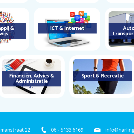
ppij &
ICT & Internet
Auto
wijs
Transpor
Financiën, Advies &
Sport & Recreatie
Administratie
emanstraat 22
06 - 5133 6169
info@harling