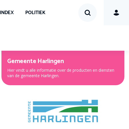
SINDEX
POLITIEK
Gemeente Harlingen
Hier vindt u alle informatie over de producten en diensten
van de gemeente Harlingen.