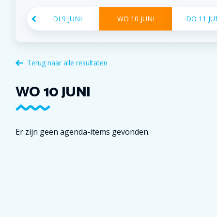
DI
9
JUNI
WO
10
JUNI
DO
11
JU
Terug naar alle resultaten
WO
10
JUNI
Er zijn geen agenda-items gevonden.