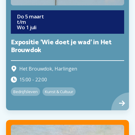
Do
5
maart
t/m
Wo
1
juli
Expositie 'Wie doet je wad' in Het
Brouwdok
Het Brouwdok
,
Harlingen
15:00
-
22:00
Bedrijfsleven
Kunst & Cultuur