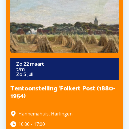
Zo
22
maart
t/m
Zo
5
juli
Tentoonstelling ‘Folkert Post (1880-
1954)
Hannemahuis
,
Harlingen
10:00
-
17:00