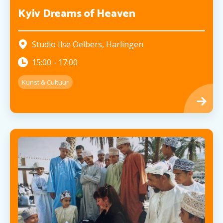
Kyiv Dreams of Heaven
Studio Ilse Oelbers
,
Harlingen
15:00
-
17:00
Kunst & Cultuur