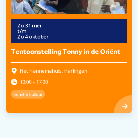
Zo
31
mei
t/m
Zo
4
oktober
Tentoonstelling Tonny in de Oriënt
Het Hannemahuis
,
Harlingen
10:00
-
17:00
Kunst & Cultuur