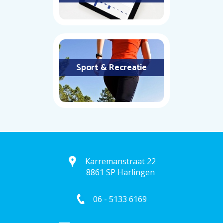
Sport & Recreatie
Karremanstraat 22
8861 SP Harlingen
06 - 5133 6169