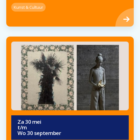
Kunst & Cultuur
Za
30
mei
t/m
Wo
30
september