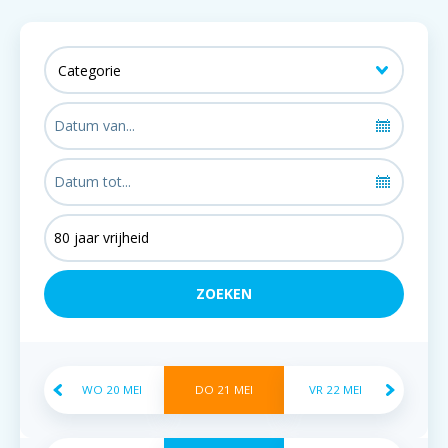
WO
20
MEI
DO
21
MEI
VR
22
MEI