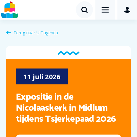
Terug naar
UITagenda
11
juli
2026
Expositie in de
Nicolaaskerk in Midlum
tijdens Tsjerkepaad 2026