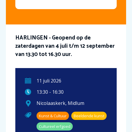
HARLINGEN - Geopend op de
zaterdagen van 4 juli t/m 12 september
van 13.30 tot 16.30 uur.
11
juli
2026
13:30
-
16:30
Nicolaaskerk
,
Midlum
Kunst & Cultuur
Beeldende kunst
Cultureel erfgoed