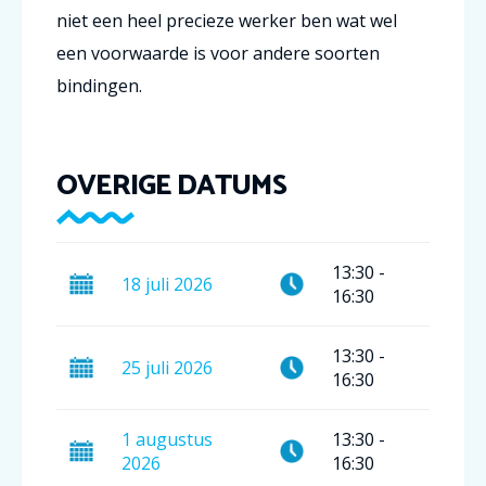
niet een heel precieze werker ben wat wel
een voorwaarde is voor andere soorten
bindingen.
OVERIGE DATUMS
13:30
-
18
juli
2026
16:30
13:30
-
25
juli
2026
16:30
1
augustus
13:30
-
2026
16:30