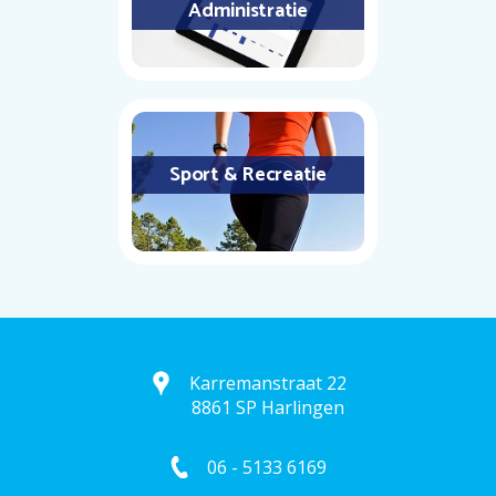
Administratie
Sport & Recreatie
Karremanstraat 22
8861 SP Harlingen
06 - 5133 6169